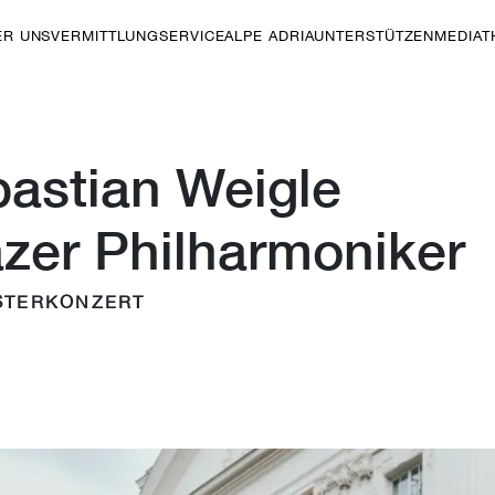
ER UNS
VERMITTLUNG
SERVICE
ALPE ADRIA
UNTERSTÜTZEN
MEDIAT
astian Weigle
zer Philharmoniker
STERKONZERT