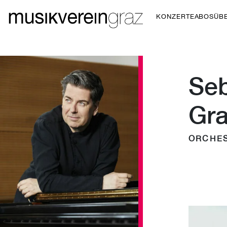
KONZERTE
ABOS
ÜB
Seb
Gra
ORCHE