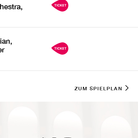
hestra,
ian,
er
ZUM SPIELPLAN