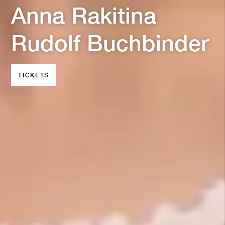
Anna Rakitina
Rudolf Buchbinder
TICKETS