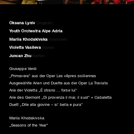
Oksana Lyniv
Dirigentin
Youth Orchestra Alpe Adria
Mariia Khodakivska
Violoncello
Violetta Vasileva
Sopran
Juncan Zhu
Bariton
Giuseppe Verdi
„Primavera“ aus der Oper Les vêpres siciliennes
Ausgewählte Arien und Duette aus der Oper La Traviata
Arie der Violetta „É strano … forse lui“
Arie des Germont „Di provenza il mar, il suol“ + Cabaletta
Duett „Dite alla giovine – si’ bella e pura“
Mariia Khodakivska
„Seasons of the Year“