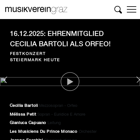
Suchen
16.12.2025: EHRENMITGLIED
CECILIA BARTOLI ALS ORFEO!
FESTKONZERT
STEIERMARK HEUTE
Cecilia Bartoli
Mezzosopran - Orfeo
Mélissa Petit
Sopran - Euridice E Amore
Gianluca Capuano
Leitung
Les Musiciens Du Prince Monaco
Orchester
Jacopo Facchini
Choreinstudierung