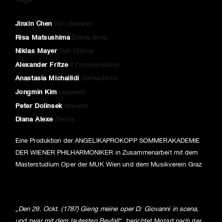
Jinxin Chen
Don Giovanni
Risa Matsushima
Donna Anna:
Niklas Mayer
Don Ottavio
Alexander Fritze
Il Commendatore
Anastasia Michailidi
Donna Elvira
Jongmin Kim
Leporello
Peter Dolinsek
Masetto
Diana Alexe
Zerlina
Eine Produktion der ANGELIKA­PROKOPP­ SOMMERAKADEMIE
DER WIENER PHILHARMONIKER in Zusammenarbeit mit dem
Masterstudium Oper der MUK Wien und dem Musikverein Graz
„
Den 29. Ockt. (1787) Gieng meine oper D: Giovanni in scena,
und zwar mit dem lautesten Beyfall
“, berichtet Mozart nach der