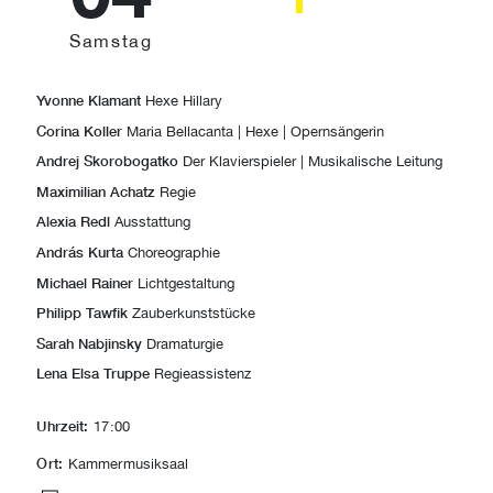
Samstag
Yvonne Klamant
Hexe Hillary
Corina Koller
Maria Bellacanta | Hexe | Opernsängerin
Andrej Skorobogatko
Der Klavierspieler | Musikalische Leitung
Maximilian Achatz
Regie
Alexia Redl
Ausstattung
András Kurta
Choreographie
Michael Rainer
Lichtgestaltung
Philipp Tawfik
Zauberkunststücke
Sarah Nabjinsky
Dramaturgie
Lena Elsa Truppe
Regieassistenz
Uhrzeit:
17:00
Ort:
Kammermusiksaal