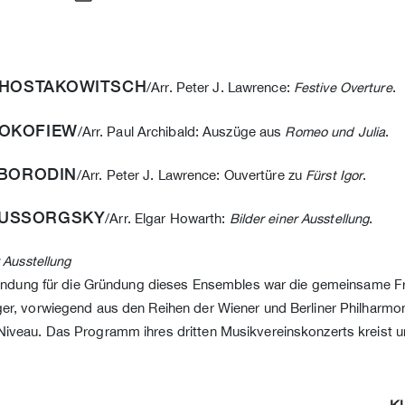
HOSTAKOWITSCH
/Arr. Peter J. Lawrence:
Festive Overture
.
OKOFIEW
/Arr. Paul Archibald: Auszüge aus
Romeo und Julia
.
BORODIN
/Arr. Peter J. Lawrence: Ouvertüre zu
Fürst Igor
.
USSORGSKY
/Arr. Elgar Howarth:
Bilder einer Ausstellung
.
r Ausstellung
zündung für die Gründung dieses Ensembles war die gemeinsame F
r, vorwiegend aus den Reihen der Wiener und Berliner Philharmonike
Niveau. Das Programm ihres dritten Musikvereinskonzerts kreist u