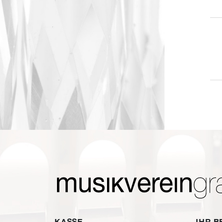
KASSE
IHR 