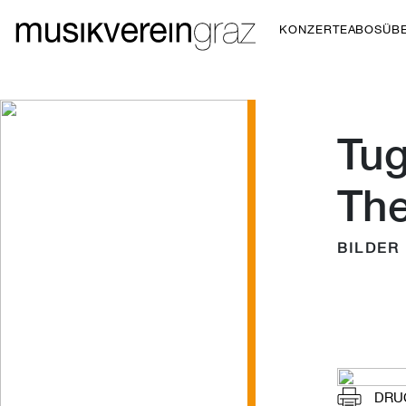
KONZERTE
ABOS
ÜB
Tug
The
BILDER
DRU