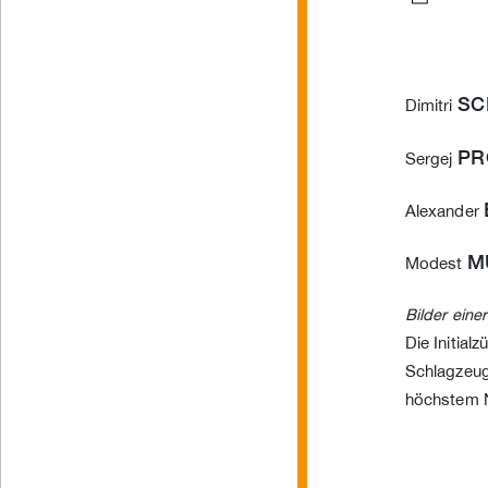
SC
Dimitri
PR
Sergej
Alexander
M
Modest
Bilder eine
Die Initial
Schlagzeuge
höchstem 