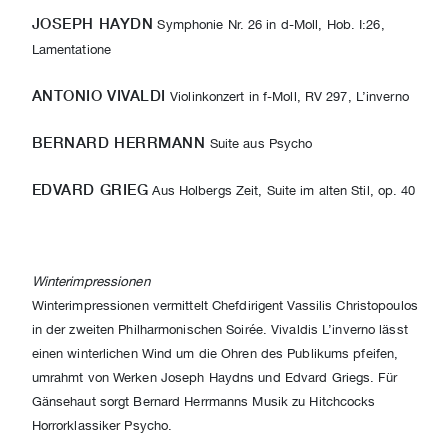
JOSEPH HAYDN
Symphonie Nr. 26 in d-Moll, Hob. I:26,
Lamentatione
ANTONIO VIVALDI
Violinkonzert in f-Moll, RV 297, L’inverno
BERNARD HERRMANN
Suite aus Psycho
EDVARD GRIEG
Aus Holbergs Zeit, Suite im alten Stil, op. 40
Winterimpressionen
Winterimpressionen vermittelt Chefdirigent Vassilis Christopoulos
in der zweiten Philharmonischen Soirée. Vivaldis L’inverno lässt
einen winterlichen Wind um die Ohren des Publikums pfeifen,
umrahmt von Werken Joseph Haydns und Edvard Griegs. Für
Gänsehaut sorgt Bernard Herrmanns Musik zu Hitchcocks
Horrorklassiker Psycho.