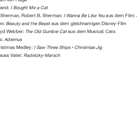
land:
I Bought Me a Cat
 Sherman, Robert B. Sherman:
I Wanna Be Like You
aus dem Film:
en:
Beauty and the Beast
aus dem gleichnamigen Disney-Film
oyd Webber:
The Old Gumbie Cat
aus dem Musical: Cats
ns:
Adiemus
hristmas Medley:
I Saw Three Ships • Christmas Jig
auss Vater:
Radetzky-Marsch