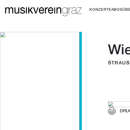
KONZERTE
ABOS
ÜB
Wi
STRAUS
DRU