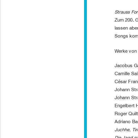
Strauss For
Zum 200. G
lassen abe
Songs komp
Werke von
Jacobus Ga
Camille Sa
César Fra
Johann St
Johann St
Engelbert
Roger Quil
Adriano Ba
Juchhe, Tir
Die Jagd na