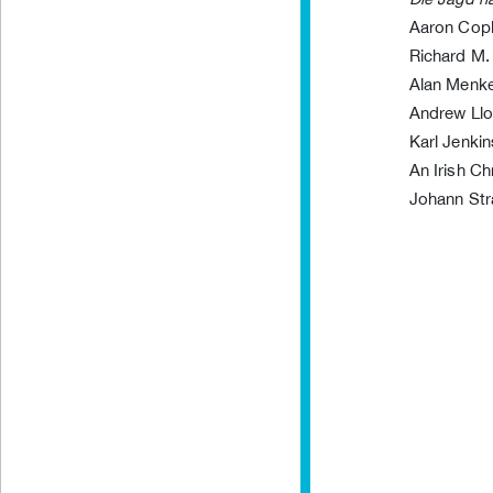
Aaron Cop
Richard M.
Alan Menk
Andrew Ll
Karl Jenki
An Irish C
Johann Str