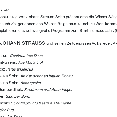
 Ever
eburtstag von Johann Strauss Sohn präsentieren die Wiener Sän
r auch Zeitgenossen des Walzerkönigs musikalisch zu Wort komme
lettieren das schwungvolle Programm zum Start ins neue Jahr. (Er
JOHANN STRAUSS
und seinen Zeitgenossen Volkslieder, A
llus:
Confirma hoc Deus
int-Saëns:
Ave Maria in A
nck:
Panis angelicus
rauss Sohn:
An der schönen blauen Donau
rauss Sohn;
Annenpolka
 Humperdinck:
Sandmann und Abendsegen
ter:
Slumber Song
nchieri:
Contrappunto bestiale alle mente
oler Bua
ch der Fliege