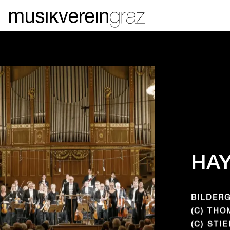
HAY
BILDERG
(C) THO
(C) STI